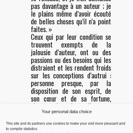
pas davantage à un auteur ; je
le plains même d’avoir écouté
de belles choses qu’il n’a point
faites. »
Ceux qui par leur condition se
trouvent exempts de la
jalousie d’auteur, ont ou des
passions ou des besoins qui les
distraient et les rendent froids
sur les conceptions d’autrui :
personne presque, par la
disposition de son esprit, de
son cœur et de sa fortune,
n’est en état de se livrer au
plaisir que donne la perfection
Your personal data choice
d’un ouvrage.
This site and its partners use cookies to make your visit more pleasant and
to compile statistics.