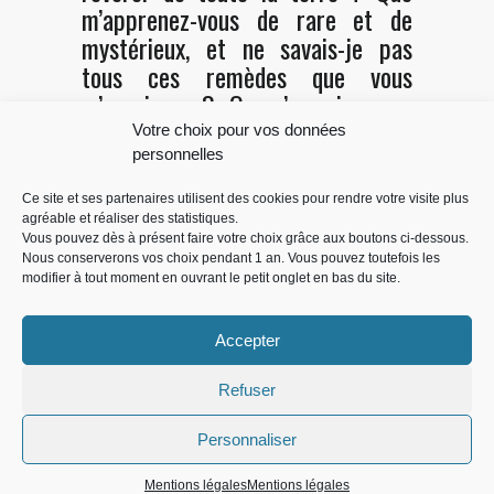
m’apprenez-vous de rare et de
mystérieux, et ne savais-je pas
tous ces remèdes que vous
m’enseignez ?- Que n’en usiez-vous
donc, répond le dieu, sans venir me
Votre choix pour vos données
chercher de si loin, et abréger vos
personnelles
jours par un si long voyage ? »
Ce site et ses partenaires utilisent des cookies pour rendre votre visite plus
agréable et réaliser des statistiques.
Vous pouvez dès à présent faire votre choix grâce aux boutons ci-dessous.
Nous conserverons vos choix pendant 1 an. Vous pouvez toutefois les
modifier à tout moment en ouvrant le petit onglet en bas du site.
Accepter
Copyright © 2014
Bruno Durieux
-
Mentions légales
- Site
Réalisé par
RDSC
Refuser
Personnaliser
Mentions légales
Mentions légales