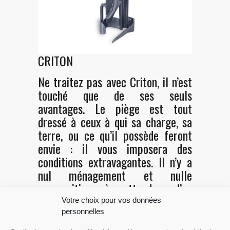
CRITON
Ne traitez pas avec Criton, il n’est
touché que de ses seuls
avantages. Le piège est tout
dressé à ceux à qui sa charge, sa
terre, ou ce qu’il possède feront
envie : il vous imposera des
conditions extravagantes. Il n’y a
nul ménagement et nulle
composition à attendre d’un
homme si plein de ses intérêts et
Votre choix pour vos données
si ennemi des vôtres : il lui faut
personnelles
une dupe.