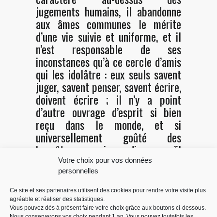
jugements humains, il abandonne
aux âmes communes le mérite
d’une vie suivie et uniforme, et il
n’est responsable de ses
inconstances qu’à ce cercle d’amis
qui les idolâtre : eux seuls savent
juger, savent penser, savent écrire,
doivent écrire ; il n’y a point
d’autre ouvrage d’esprit si bien
reçu dans le monde, et si
universellement goûté des
honnêtes gens, je ne dis pas qu’il
veuille approuver, mais qu’il daigne
Votre choix pour vos données
lire : incapable d’être corrigé par
personnelles
cette peinture, qu’il ne lira point.
Ce site et ses partenaires utilisent des cookies pour rendre votre visite plus
agréable et réaliser des statistiques.
Vous pouvez dès à présent faire votre choix grâce aux boutons ci-dessous.
Nous conserverons vos choix pendant 1 an. Vous pouvez toutefois les